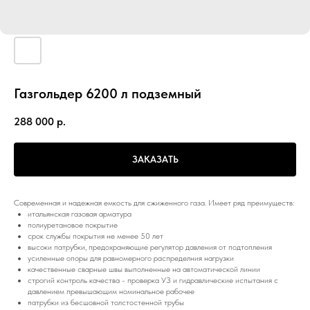
Газгольдер 6200 л подземный
288 000
р.
ЗАКАЗАТЬ
Современная и надежная емкость для сжиженного газа. Имеет ряд преимуществ:
итальянская газовая арматура
полиуретановое покрытие
срок службы покрытия не менее 50 лет
высоки патрубки, предохраняющие регулятор давления от подтопления
усиленные опоры для равномерного распределния нагрузки
качественные сварные швы выполненные на автоматической линии
строгий контроль качества - проверка УЗ и гидравлические испытания с
давлением превышающим номинальное рабочее
патрубки из бесшовной толстостенной трубы