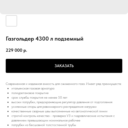
Газгольдер 4300 л подземный
229 000
р.
ЗАКАЗАТЬ
Современная и надежная емкость для сжиженного газа. Имеет ряд преимуществ:
итальянская газовая арматура
полиуретановое покрытие
срок службы покрытия не менее 50 лет
высоки патрубки, предохраняющие регулятор давления от подтопления
усиленные опоры для равномерного распределния нагрузки
качественные сварные швы выполненные на автоматической линии
строгий контроль качества - проверка УЗ и гидравлические испытания с
давлением превышающим номинальное рабочее
патрубки из бесшовной толстостенной трубы