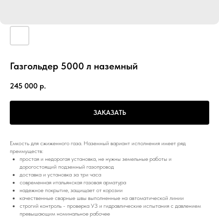
Газгольдер 5000 л наземный
245 000
р.
ЗАКАЗАТЬ
Емкость для сжиженного газа. Наземный вариант исполнения имеет ряд
преимуществ:
простая и недорогая установка, не нужны земельные работы и
дорогостоящий подземный газопровод
доставка и установка за три часа
современная итальянская газовая арматура
надежное покрытие, защищает от корозии
качественные сварные швы выполненные на автоматической линии
строгий контроль - проверка УЗ и гидравлические испытания с давлением
превышающим номинальное рабочее