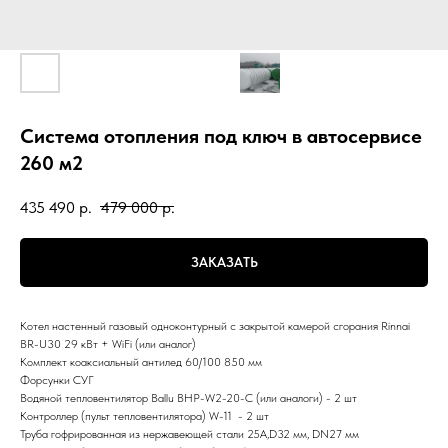
Система отопления под ключ в автосервисе
260 м2
435 490
р.
479 000
р.
ЗАКАЗАТЬ
Котел настенный газовый одноконтурный с закрытой камерой сгорания Rinnai
BR-U30 29 кВт + WiFi (или аналог)
Комплект коаксиальный антилед 60/100 850 мм
Форсунки СУГ
Водяной тепловентилятор Ballu BHP-W2-20-C (или аналоги) - 2 шт
Контроллер (пульт тепловентилятора) W-11 - 2 шт
Труба гофрированная из нержавеющей стали 25А,D32 мм, DN27 мм