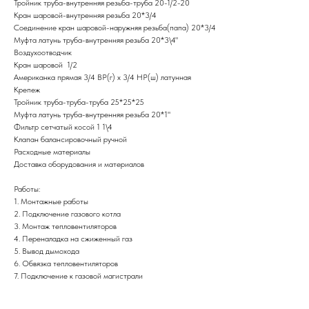
Тройник труба-внутренняя резьба-труба 20-1/2-20
Кран шаровой-внутренняя резьба 20*3/4
Соединение кран шаровой-наружняя резьба(папа) 20*3/4
Муфта латунь труба-внутренняя резьба 20*3\4"
Воздухоотводчик
Кран шаровой 1/2
Американка прямая 3/4 ВР(г) х 3/4 НР(ш) латунная
Крепеж
Тройник труба-труба-труба 25*25*25
Муфта латунь труба-внутренняя резьба 20*1"
Фильтр сетчатый косой 1 1\4
Клапан балансировочный ручной
Расходные материалы
Доставка оборудования и материалов
Работы:
1. Монтажные работы
2. Подключение газового котла
3. Монтаж тепловентиляторов
4. Переналадка на сжиженный газ
5. Вывод дымохода
6. Обвязка тепловентиляторов
7. Подключение к газовой магистрали